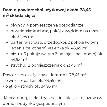
Dom o powierzchni użytkowej około 78,45
2
m
składa się z:
piwnicy: 4 pomieszczenia gospodarcze
przyziemia: kuchnia, pokój z wyjściem na taras
2
ok. 34,95 m
parter: wiatrołap, przedpokój, 2 pokoje (w tym
2
jeden z balkonem), łazienka ok. 43,45 m
piętro: 3 pokoje (w tym 2 pokoje z balkonem) ok.
2
34,95 m
2
strychu: 2 pomieszczenia ok.43,45 m
2
Powierzchnia użytkowa domu: ok. 78,45 m
:
- piwnica + parter: ok. 78,45 m²
- piętro + strych: ok. 34,95 m
²
Media: energia elektryczna – instalacja trójfazowa w
domu i budynku gospodarczym