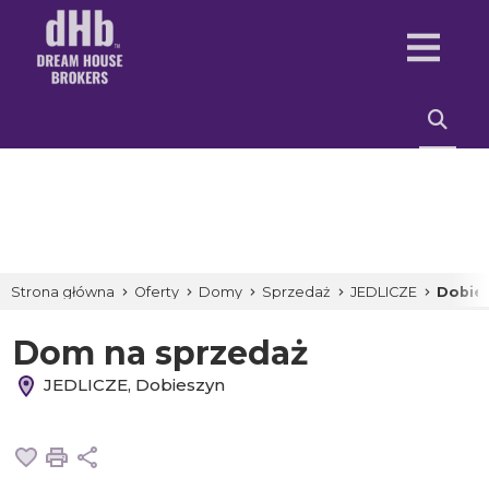
Strona główna
Oferty
Domy
Sprzedaż
JEDLICZE
Dobie
Dom na sprzedaż
JEDLICZE, Dobieszyn
Dodaj do ulubionych
Drukuj
Udostępnij