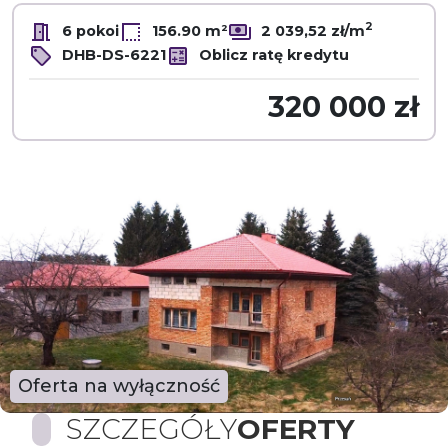
2
6 pokoi
156.90 m²
2 039,52 zł/m
DHB-DS-6221
Oblicz ratę kredytu
320 000 zł
Oferta na wyłączność
SZCZEGÓŁY
OFERTY