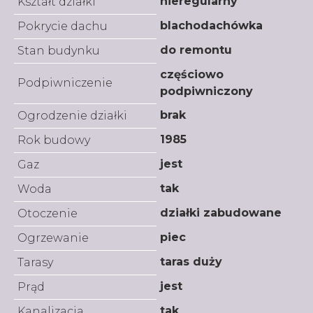
nieregularny
Kształt działki
blachodachówka
Pokrycie dachu
do remontu
Stan budynku
częściowo
Podpiwniczenie
podpiwniczony
brak
Ogrodzenie działki
1985
Rok budowy
jest
Gaz
tak
Woda
działki zabudowane
Otoczenie
piec
Ogrzewanie
taras duży
Tarasy
jest
Prąd
tak
Kanalizacja