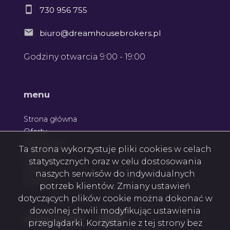
730 956 755
biuro@dreamhousebrokers.pl
Godziny otwarcia 9:00 - 19:00
menu
Strona główna
Oferty
Zgłoszenia
Ta strona wykorzystuje pliki cookies w celach
Ulubione
statystycznych oraz w celu dostosowania
Blog
naszych serwisów do indywidualnych
Kontakt
potrzeb klientów. Zmiany ustawień
dotyczących plików cookie można dokonać w
dowolnej chwili modyfikując ustawienia
Facebook
Facebook
Facebook
social media
przeglądarki. Korzystanie z tej strony bez