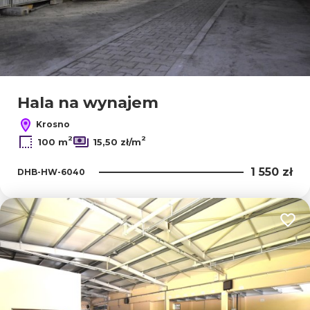
Hala na wynajem
Krosno
2
2
100 m
15,50 zł/m
1 550 zł
DHB-HW-6040
Dodaj