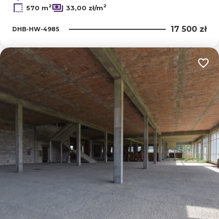
2
2
570 m
33,00 zł/m
17 500 zł
DHB-HW-4985
Dodaj