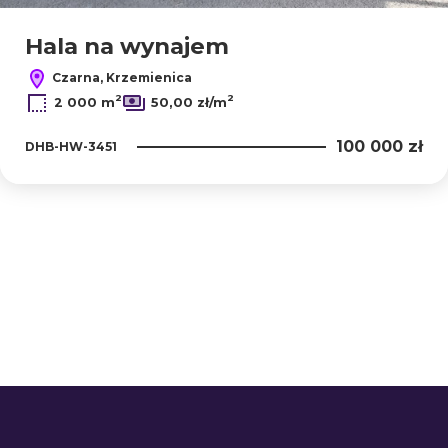
Hala na wynajem
Czarna, Krzemienica
2
2
2 000 m
50,00 zł/m
100 000 zł
DHB-HW-3451
+
−