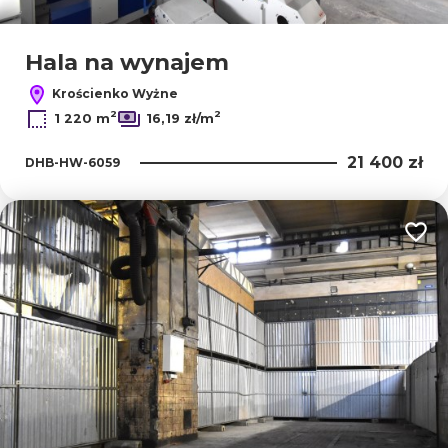
Hala na wynajem
Krościenko Wyżne
2
2
1 220 m
16,19 zł/m
21 400 zł
DHB-HW-6059
Dodaj