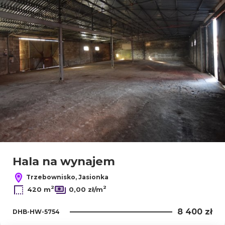
Hala na wynajem
Trzebownisko, Jasionka
2
2
420 m
0,00 zł/m
8 400 zł
DHB-HW-5754