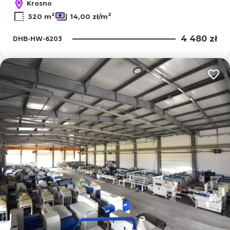
Krosno
2
2
320 m
14,00 zł/m
4 480 zł
DHB-HW-6203
Dodaj