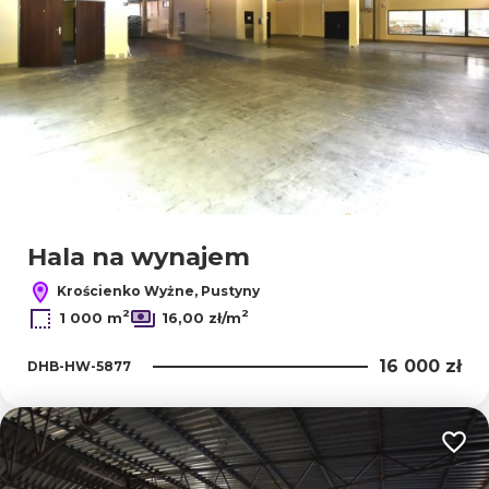
Hala na wynajem
Krościenko Wyżne, Pustyny
2
2
1 000 m
16,00 zł/m
16 000 zł
DHB-HW-5877
Dodaj