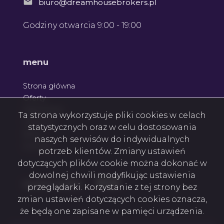
biuro@dreamhousebrokers.pl
Godziny otwarcia 9:00 - 19:00
Leaflet
menu
Strona główna
Oferty
Zgłoszenia
Ta strona wykorzystuje pliki cookies w celach
Ulubione
statystycznych oraz w celu dostosowania
Blog
naszych serwisów do indywidualnych
Kontakt
potrzeb klientów. Zmiany ustawień
dotyczących plików cookie można dokonać w
dowolnej chwili modyfikując ustawienia
Facebook
Facebook
Facebook
social media
przeglądarki. Korzystanie z tej strony bez
zmian ustawień dotyczących cookies oznacza,
że będą one zapisane w pamięci urządzenia.