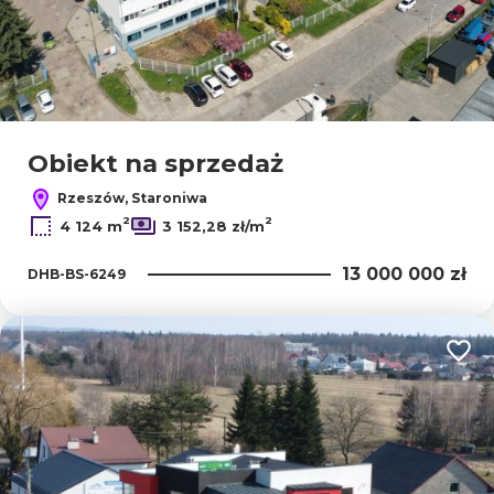
Obiekt na sprzedaż
Rzeszów, Staroniwa
2
2
4 124 m
3 152,28 zł/m
13 000 000 zł
DHB-BS-6249
Dodaj