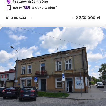
Rzeszów, Śródmieście
2
2
156 m
15 074,73 zł/m
2 350 000 zł
DHB-BS-6361
Dodaj