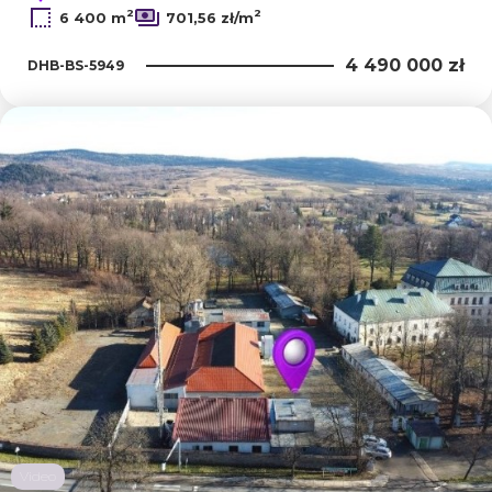
2
2
6 400 m
701,56 zł/m
4 490 000 zł
DHB-BS-5949
Dodaj
Video