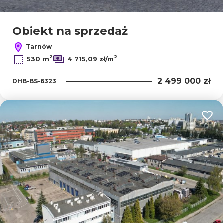
Obiekt na sprzedaż
Tarnów
2
2
530 m
4 715,09 zł/m
2 499 000 zł
DHB-BS-6323
Dodaj