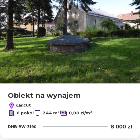
Obiekt na wynajem
Łańcut
2
2
6 pokoi
244 m
0,00 zł/m
8 000 zł
DHB-BW-3190