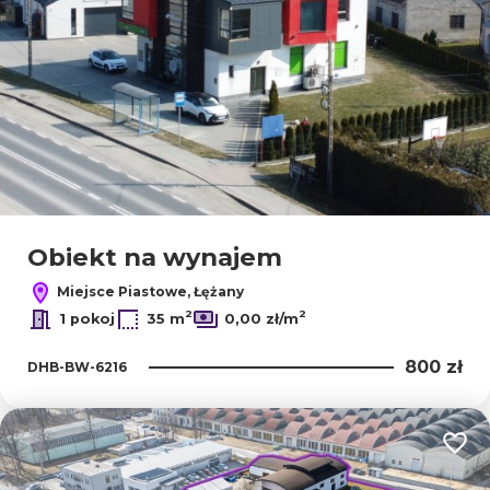
Obiekt na wynajem
Miejsce Piastowe, Łężany
2
2
1 pokoj
35 m
0,00 zł/m
800 zł
DHB-BW-6216
Dodaj