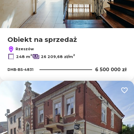
Obiekt na sprzedaż
Rzeszów
2
2
248 m
26 209,68 zł/m
6 500 000 zł
DHB-BS-4831
Dodaj