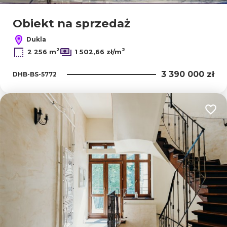
Obiekt na sprzedaż
Dukla
2
2
2 256 m
1 502,66 zł/m
3 390 000 zł
DHB-BS-5772
Dodaj