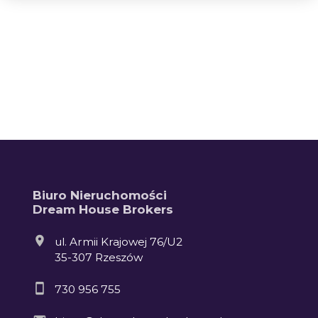
+
−
Biuro Nieruchomości
3
Dream House Brokers
ul. Armii Krajowej 76/U2
35-307 Rzeszów
730 956 755