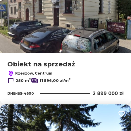
Obiekt na sprzedaż
Rzeszów, Centrum
2
2
250 m
11 596,00 zł/m
2 899 000 zł
DHB-BS-4600
Dodaj