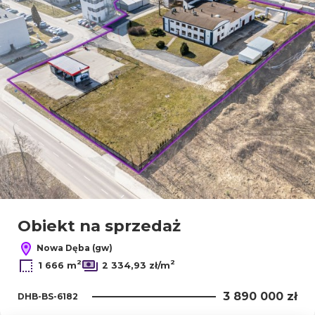
Obiekt na sprzedaż
Nowa Dęba (gw)
2
2
1 666 m
2 334,93 zł/m
3 890 000 zł
DHB-BS-6182