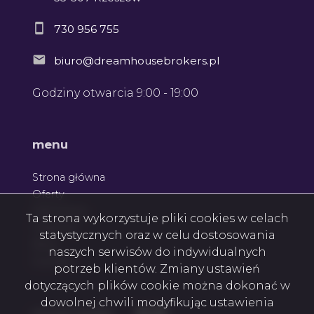
730 956 755
biuro@dreamhousebrokers.pl
Godziny otwarcia 9:00 - 19:00
menu
Strona główna
Oferty
Zgłoszenia
Ta strona wykorzystuje pliki cookies w celach
Ulubione
statystycznych oraz w celu dostosowania
Blog
naszych serwisów do indywidualnych
Kontakt
potrzeb klientów. Zmiany ustawień
dotyczących plików cookie można dokonać w
dowolnej chwili modyfikując ustawienia
Facebook
Facebook
Facebook