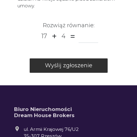
umowy.
Rozwiąż równanie:
17
4
Biuro Nieruchomości
Dream House Brokers
ul. Armii Krajowej 76/U2
35-307 Rzeszów