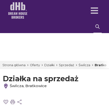
Strona główna
Oferty
Działki
Sprzedaż
Świlcza
Bratkow
Działka na sprzedaż
Świlcza, Bratkowice
Dodaj do ulubionych
Drukuj
Udostępnij