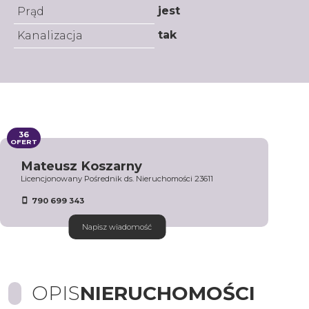
jest
Prąd
tak
Kanalizacja
36
OFERT
Mateusz Koszarny
Licencjonowany Pośrednik ds. Nieruchomości 23611
790 699 343
Napisz wiadomość
OPIS
NIERUCHOMOŚCI