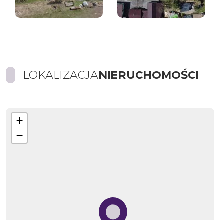
LOKALIZACJA
NIERUCHOMOŚCI
+
−