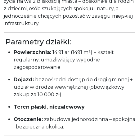
życia na wsi z bliskością miasta – doskonałe dla rodzin
z dziećmi, osób szukających spokoju i natury, a
jednocześnie chcących pozostać w zasięgu miejskiej
infrastruktury.
Parametry działki:
Powierzchnia:
14,91 ar (1491 m²) – kształt
regularny, umożliwiający wygodne
zagospodarowanie
Dojazd:
bezpośredni dostęp do drogi gminnej +
udział w drodze wewnętrznej (obowiązkowy
zakup za 10 000 zł)
Teren płaski, niezalewowy
Otoczenie:
zabudowa jednorodzinna – spokojna
i bezpieczna okolica.