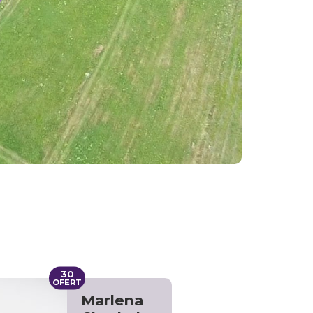
30
OFERT
Marlena