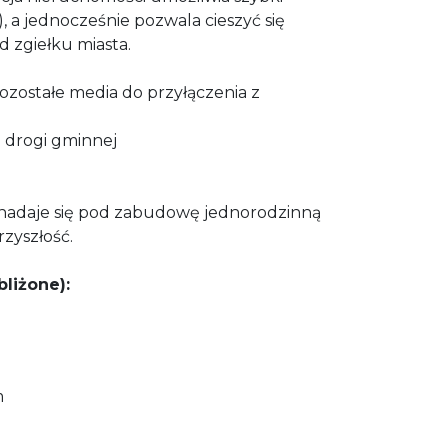
, a jednocześnie pozwala cieszyć się
od zgiełku miasta.
pozostałe media do przyłączenia z
 drogi gminnej
nadaje się pod zabudowę jednorodzinną
rzyszłość.
bliżone):
ść: 50/29 m
m