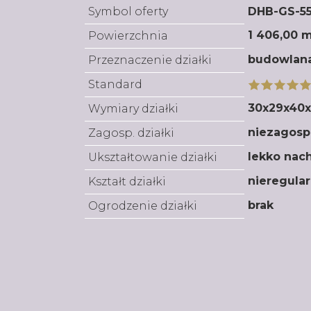
Symbol oferty
DHB-GS-55
1 406,00 
Powierzchnia
budowlan
Przeznaczenie działki
Standard
30x29x40
Wymiary działki
niezagos
Zagosp. działki
lekko nac
Ukształtowanie działki
nieregula
Kształt działki
brak
Ogrodzenie działki