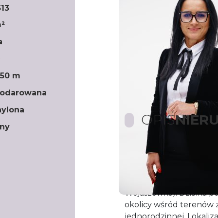
13
m²
a
x50 m
podarowana
hylona
OPIS
NIER
rny
Biuro nieruchomości
Dr
Państwu piękną
dział
zabudowy
o powierzch
Wojaszówka). Działka po
okolicy wśród terenów 
jednorodzinnej. Lokaliz