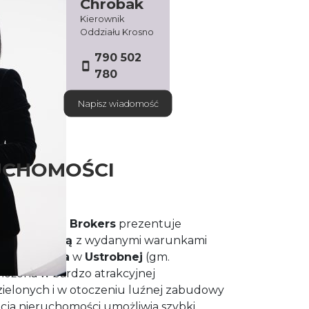
Chrobak
Kierownik
Oddziału Krosno
790 502
780
Napisz wiadomość
UCHOMOŚCI
eam House Brokers
prezentuje
kę budowlaną
z wydanymi warunkami
ni 14,06 ara
w
Ustrobnej
(gm.
łożona w bardzo atrakcyjnej
zielonych i w otoczeniu luźnej zabudowy
acja nieruchomości umożliwia szybki