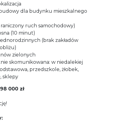
okalizacja
budowy dla budynku mieszkalnego
ograniczony ruch samochodowy)
osna (10 minut)
jednorodzinnych (brak zakładów
obliżu)
renów zielonych
nie skomunikowana: w niedalekiej
 podstawowa, przedszkole, żłobek,
, sklepy
98 000 zł
ję!
: