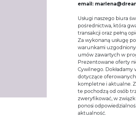
email: marlena@drea
Usługi naszego biura 
pośrednictwa, która g
transakcji oraz pełną op
Za wykonaną usługę po
warunkami uzgodnionym
umów zawartych w progr
Prezentowane oferty ni
Cywilnego. Dokładamy ws
dotyczące oferowanych 
kompletne i aktualne. Z
te pochodzą od osób trz
zweryfikować, w związ
ponosi odpowiedzialnośc
aktualność.