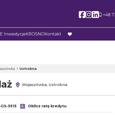
Social l
Social
Soci
+48 7
 Inwestycje
KROSNO
Kontakt
favorite
jaszówka
Ustrobna
daż
Wojaszówka, Ustrobna
GS-5513
Oblicz ratę kredytu