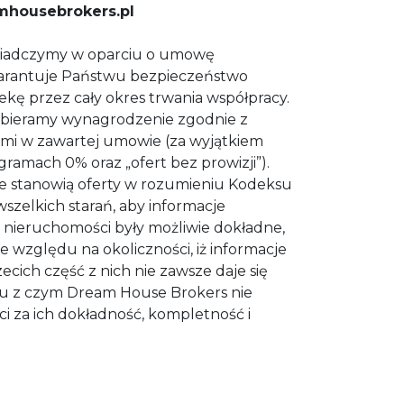
mhousebrokers.pl
świadczymy w oparciu o umowę
warantuje Państwu bezpieczeństwo
iekę przez cały okres trwania współpracy.
bieramy wynagrodzenie zgodnie z
i w zawartej umowie (za wyjątkiem
amach 0% oraz „ofert bez prowizji”).
e stanowią oferty w rozumieniu Kodeksu
zelkich starań, aby informacje
nieruchomości były możliwie dokładne,
e względu na okoliczności, iż informacje
ecich część z nich nie zawsze daje się
ku z czym Dream House Brokers nie
i za ich dokładność, kompletność i