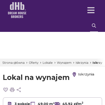
Strona główna
Oferty
Lokale
Wynajem
Iskrzynia
Iskrzyn
Iskrzynia
Lokal na wynajem
Dodaj do ulubionych
Drukuj
Udostępnij
2
3 pokoje
49.00 m²
45,92 zł/m