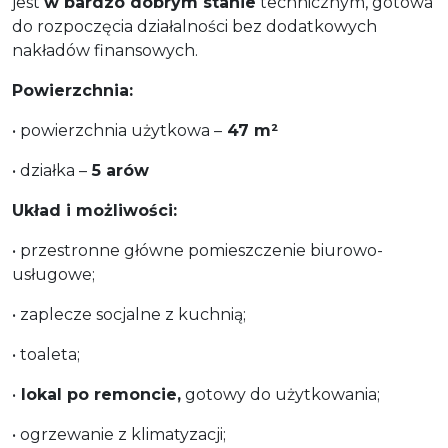
jest
w bardzo dobrym stanie
technicznym, gotowa
do rozpoczęcia działalności bez dodatkowych
nakładów finansowych.
Powierzchnia:
• powierzchnia użytkowa –
47 m²
• działka –
5 arów
Układ i możliwości:
• przestronne główne pomieszczenie biurowo-
usługowe;
• zaplecze socjalne z kuchnią;
• toaleta;
•
lokal po remoncie,
gotowy do użytkowania;
• ogrzewanie z klimatyzacji;