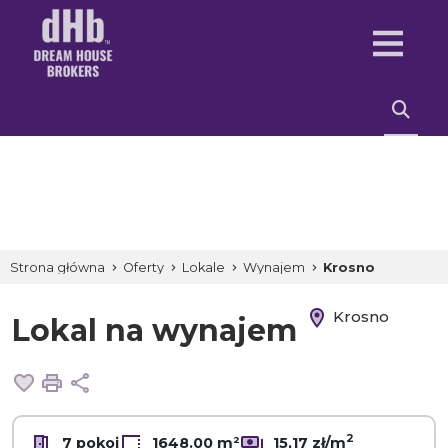
Strona główna
Oferty
Lokale
Wynajem
Krosno
Krosno
Lokal na wynajem
Dodaj do ulubionych
Drukuj
Udostępnij
2
7 pokoi
1648.00 m²
15,17 zł/m