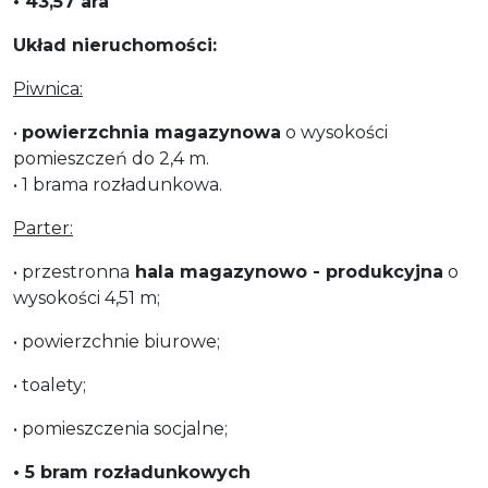
• 43,57 ara
Układ nieruchomości:
Piwnica:
•
powierzchnia magazynowa
o wysokości
pomieszczeń do 2,4 m.
• 1 brama rozładunkowa.
Parter:
• przestronna
hala magazynowo - produkcyjna
o
wysokości 4,51 m;
• powierzchnie biurowe;
• toalety;
• pomieszczenia socjalne;
• 5 bram rozładunkowych