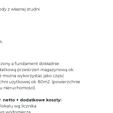
dy z własnej studni
e,
czony a fundament dokładnie
odatkową przestrzeń magazynową ok.
ż można wykorzystać jako część
hni użytkowej ok. 80m2. (powierzchnie
żu nieruchomości).
 netto + dodatkowe koszty:
 lokalu wg licznika
u wg wodomierza