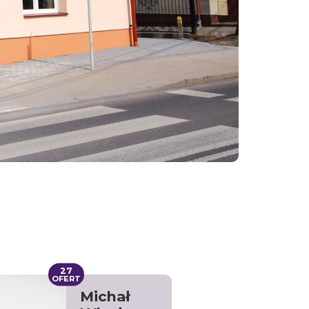
27
OFERT
Michał