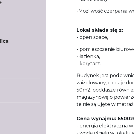
e
-Możliwość czerpania wo
Lokal składa się z:
- open space,
lica
- pomieszczenie biurow
- łazienka,
- korytarz.
Budynek jest podpiwni
zaizolowany, co daje d
50m2, poddasze równie
magazynową o powierzc
te nie są ujęte w metra
Cena wynajmu: 6500zł
- energia elektryczna w
- woda i ścieki w lokal