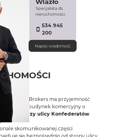
Wlazło
Specjalista ds.
nieruchomości
534 945
200
Napisz wiadomość
UCHOMOŚCI
ream House Brokers ma przyjemność
o wynajęcia budynek komercyjny o
sytuowany
przy ulicy Konfederatów
.
konale skomunikowanej części
ajduje się bezpośrednio od strony ulicy,