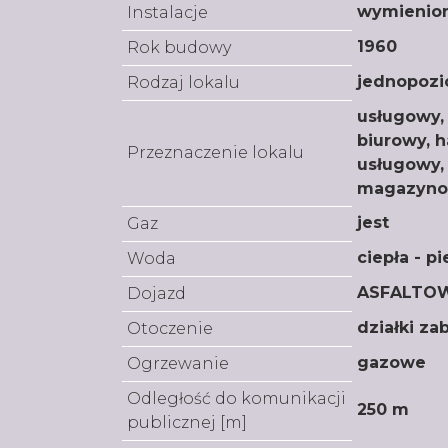
wymienio
Instalacje
1960
Rok budowy
jednopoz
Rodzaj lokalu
usługowy,
biurowy, 
Przeznaczenie lokalu
usługowy,
magazyn
jest
Gaz
ciepła - p
Woda
ASFALTO
Dojazd
działki z
Otoczenie
gazowe
Ogrzewanie
Odległość do komunikacji
250 m
publicznej [m]