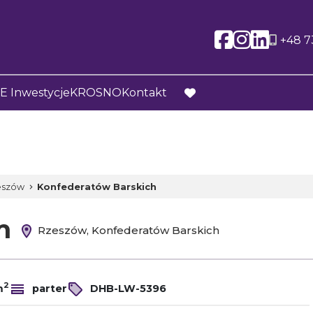
Social l
Social
Soci
+48 7
 Inwestycje
KROSNO
Kontakt
favorite
eszów
Konfederatów Barskich
em
Rzeszów, Konfederatów Barskich
2
m
parter
DHB-LW-5396