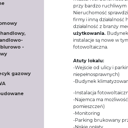
ne
przy bardzo ruchliwym
Nieruchomość sprawdzi s
firmy i inną działalnoś
iomowy
działalność z branży m
 handlowy,
użytkowania.
Budynek 
handlowo-
instalacje są nowe w tym
 biurowo -
fotowoltaiczna.
owy
Atuty lokalu:
-Wejście od ulicy i par
iecyk gazowy
niepełnosprawnych)
-Budynek klimatyzowa
WA
-Instalacja fotowoltaicz
abudowane
-Najemca ma możliwość 
pomieszczeń)
-Monitoring
-Parking brukowany pr
-Niskie opłaty