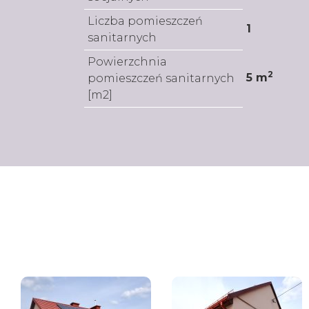
Liczba pomieszczeń
1
sanitarnych
Powierzchnia
2
5 m
pomieszczeń sanitarnych
[m2]