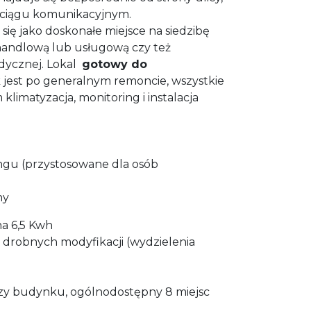
 ciągu komunikacyjnym.
ię jako doskonałe miejsce na siedzibę
ć handlową lub usługową czy też
edycznej. Lokal
gotowy do
jest po generalnym remoncie, wszystkie
 klimatyzacja, monitoring i instalacja
kingu (przystosowane dla osób
ny
na 6,5 Kwh
drobnych modyfikacji (wydzielenia
zy budynku, ogólnodostępny 8 miejsc