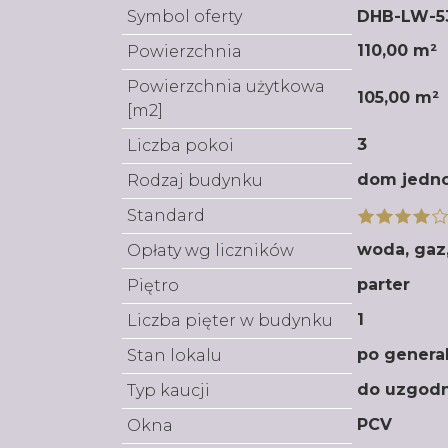
Symbol oferty
DHB-LW-5
110,00 m²
Powierzchnia
Powierzchnia użytkowa
105,00 m²
[m2]
3
Liczba pokoi
dom jedn
Rodzaj budynku
Standard
woda, gaz
Opłaty wg liczników
parter
Piętro
1
Liczba pięter w budynku
po genera
Stan lokalu
do uzgodn
Typ kaucji
PCV
Okna