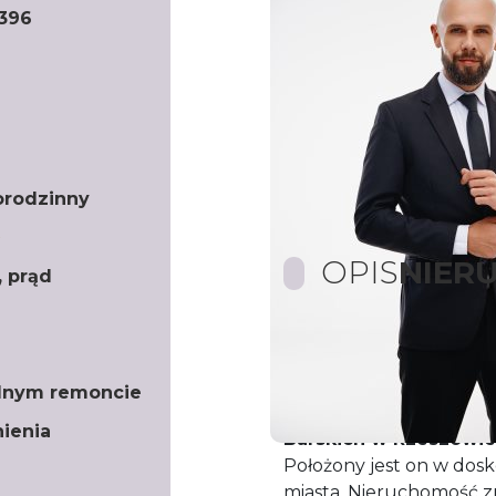
396
orodzinny
OPIS
NIER
, prąd
Biuro nieruchomości D
przedstawić Państwu d
lnym remoncie
powierzchni
110m2
, U
ienia
Barskich w Rzeszowie
Położony jest on w dos
miasta. Nieruchomość zn