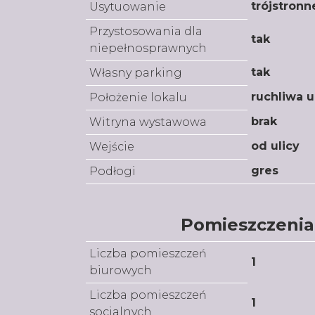
trójstronn
Usytuowanie
Przystosowania dla
tak
niepełnosprawnych
tak
Własny parking
ruchliwa u
Położenie lokalu
brak
Witryna wystawowa
od ulicy
Wejście
gres
Podłogi
Pomieszczenia
Liczba pomieszczeń
1
biurowych
Liczba pomieszczeń
1
socjalnych