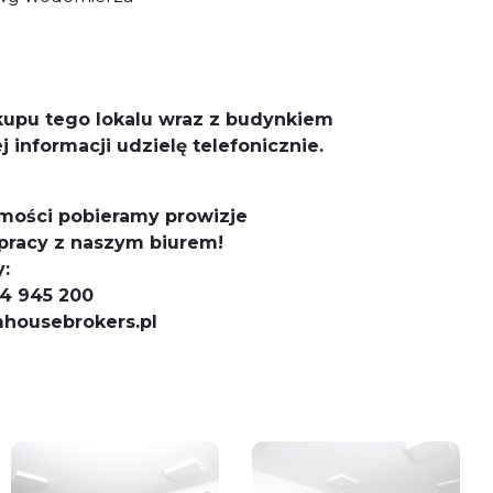
akupu tego lokalu wraz z budynkiem
informacji udzielę telefonicznie.
mości pobieramy prowizje
pracy z naszym biurem!
:
534 945 200
housebrokers.pl