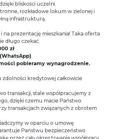
dzięki bliskości uczelni.
estronne, rozkładowe lokum w zielonej i
łną infrastrukturą.
i na prezentację mieszkania! Taka oferta
zie długo czekać.
000 zł
8 (WhatsApp)
omości pobieramy wynagrodzenie.
zdolności kredytowej całkowicie
wo transakcji, stale współpracujemy z
ego, dzięki czemu macie Państwo
przy transakcjach związanych z obrotem
świadczymy w oparciu o umowę
warantuje Państwu bezpieczeństwo
iekę przez cały okres trwania współpracy.