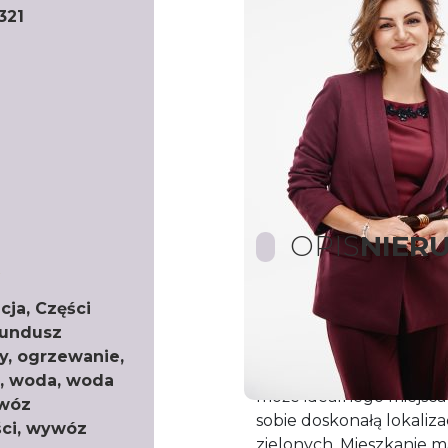
321
OPIS
NIER
cja, Części
Duże 3-pokojowe mieszk
fundusz
Szkole Informatyki i 
, ogrzewanie,
​Szukasz mieszkania, któ
e, woda, woda
może idealnego miejsca 
ywóz
sobie doskonałą lokaliza
ści, wywóz
zielonych. Mieszkanie m