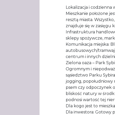
​Lokalizacja i codzienna
​Mieszkanie położone j
resztą miasta. Wszystko
znajduje się w zasięgu
​Infrastruktura handlow
sklepy spożywcze, mark
​Komunikacja miejska: B
autobusowych/tramwajo
centrum i innych dzielni
​Zielona oaza – Park Syb
​Ogromnym i niepodważ
sąsiedztwo Parku Sybira
jogging, popołudniowy r
psem czy odpoczynek od 
bliskość natury w środk
podnosi wartość tej nie
​Dla kogo jest to mieszk
​Dla inwestora: Gotowy