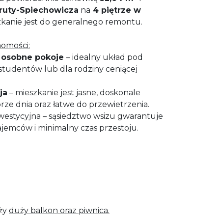
oruty-Spiechowicza
na
4 piętrze w
szkanie jest do generalnego remontu.
homości:
, osobne pokoje
– idealny układ pod
studentów lub dla rodziny ceniącej
ja
– mieszkanie jest jasne, doskonale
rze dnia oraz łatwe do przewietrzenia.
inwestycyjna – sąsiedztwo wsizu gwarantuje
ajemców i minimalny czas przestoju.
eży
duży balkon oraz
piwnica.