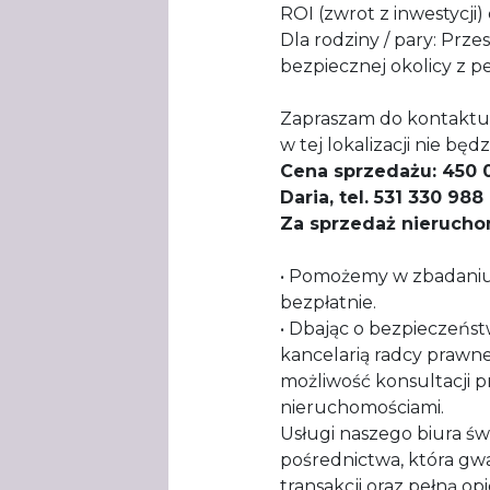
ROI (zwrot z inwestycji) 
​Dla rodziny / pary: Prz
bezpiecznej okolicy z pe
​Zapraszam do kontaktu 
w tej lokalizacji nie będ
Cena sprzedażu: 450 
Daria, tel. 531 330 98
Za sprzedaż nieruch
• Pomożemy w zbadaniu 
bezpłatnie.
• Dbając o bezpieczeńst
kancelarią radcy prawn
możliwość konsultacji 
nieruchomościami.
Usługi naszego biura 
pośrednictwa, która g
transakcji oraz pełną op