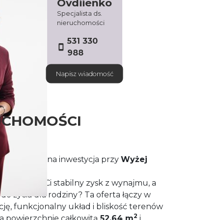
Ovdiienko
Specjalista ds.
nieruchomości
531 330
988
Napisz wiadomość
UCHOMOŚCI
anie – idealna inwestycja przy
Wyżej
Zarządzania
!
re zapewni Ci stabilny zysk z wynajmu, a
do życia dla rodziny? Ta oferta łączy w
cję, funkcjonalny układ i bliskość terenów
2
a powierzchnie całkowitą
52,64 m
i