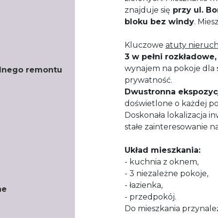
znajduje się
przy ul. B
bloku bez windy
. Mie
​Kluczowe
atuty nieruc
​3 w pełni rozkładowe
wynajem na pokoje dla 
lnego remontu
prywatność.
​Dwustronna ekspozyc
doświetlone o każdej po
​Doskonała lokalizacja 
stałe zainteresowanie n
Układ mieszkania:
- kuchnia z oknem,
- 3 niezależne pokoje,
- łazienka,
ne
- przedpokój.
Do mieszkania przynal