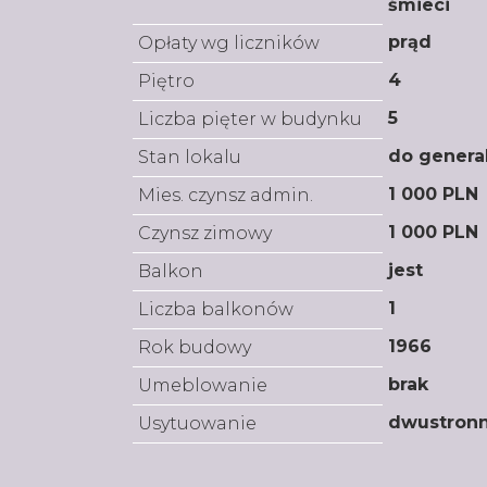
śmieci
prąd
Opłaty wg liczników
4
Piętro
5
Liczba pięter w budynku
do genera
Stan lokalu
1 000 PLN
Mies. czynsz admin.
1 000 PLN
Czynsz zimowy
jest
Balkon
1
Liczba balkonów
1966
Rok budowy
brak
Umeblowanie
dwustron
Usytuowanie