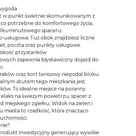
 wygoda
est w punkt świetnie skomunikowanym z
, co potrzebne do komfortowego życia,
 kilkuminutowego spaceru:
o-usługowa: Tuż obok znajdziesz liczne
et, poczta oraz punkty usługowe.
liskość przystanków
wych zapewnia błyskawiczny dojazd do
c.
iraków oraz kort tenisowy niepodal bloku.
alnym atutem tego mieszkania jest
ków. To idealne miejsce na poranny
elaks na świeżym powietrzu, spacer z
miejskiego zgiełku. Widok na zieleń i
u miasta to rzadkość, która znacząco
ruchomości.
anie?
 produkt inwestycyjny generujący wysokie