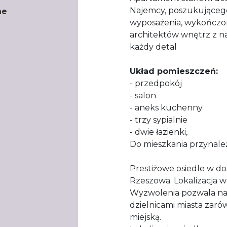
Najemcy, poszukująceg
ne
wyposażenia, wykończo
architektów wnętrz z na
każdy detal
Układ pomieszczeń:
- przedpokój
- salon
- aneks kuchenny
- trzy sypialnie
- dwie łazienki,
Do mieszkania przynależ
Prestiżowe osiedle w dos
Rzeszowa. Lokalizacja w 
Wyzwolenia pozwala na
dzielnicami miasta zar
miejską.