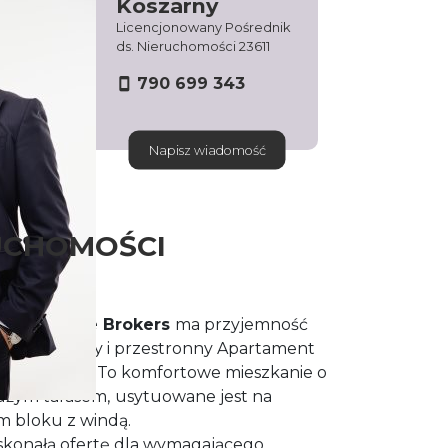
Koszarny
Licencjonowany Pośrednik
ds. Nieruchomości 23611
790 699 343
Napisz wiadomość
UCHOMOŚCI
ream House Brokers
ma przyjemność
 nowy, jasny i przestronny Apartament
 Lubelskiej.
To komfortowe mieszkanie o
użym tarasem,
usytuowane jest na
m bloku z windą.
skonałą ofertę dla wymagającego