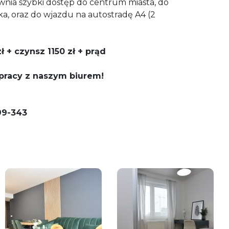
ewnia szybki dostęp do centrum miasta, do
ka, oraz do wjazdu na autostradę A4 (2
 + czynsz 1150 zł + prąd
pracy z naszym biurem!
99-343