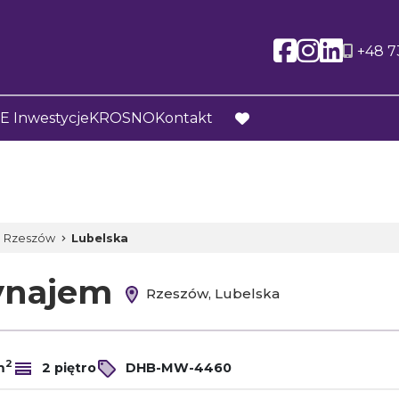
Social l
Social
Soci
+48 7
 Inwestycje
KROSNO
Kontakt
favorite
Rzeszów
Lubelska
wynajem
Rzeszów, Lubelska
2
m
2 piętro
DHB-MW-4460