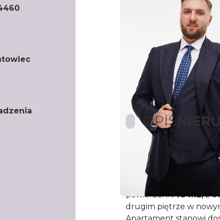
4460
ntowiec
adzenia
OPIS
NIER
Biuro Nieruchomości
D
zaprezentować Państwu
na wynajem przy
ulicy
powierzchni
7
5
m2,
z d
drugim piętrze w nowy
Apartament stanowi do