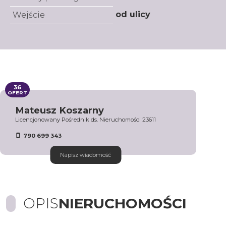
od ulicy
Wejście
36
OFERT
Mateusz Koszarny
Licencjonowany Pośrednik ds. Nieruchomości 23611
790 699 343
Napisz wiadomość
OPIS
NIERUCHOMOŚCI