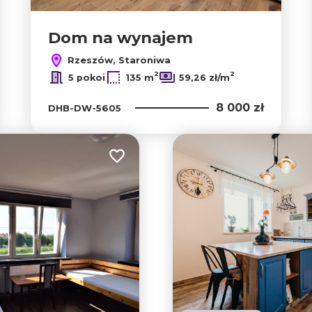
Dom na wynajem
Rzeszów, Staroniwa
2
2
5 pokoi
135 m
59,26 zł/m
8 000 zł
DHB-DW-5605
Dodaj do ulubionych