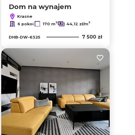
Dom na wynajem
Krasne
2
2
6 pokoi
170 m
44,12 zł/m
7 500 zł
DHB-DW-6325
lubionych
Dodaj do ulubion