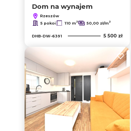
Dom na wynajem
Rzeszów
2
2
5 pokoi
110 m
50,00 zł/m
5 500 zł
DHB-DW-6391
Dodaj