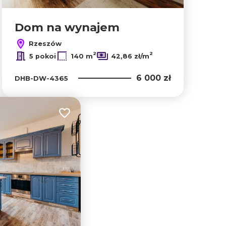
Dom na wynajem
Rzeszów
2
2
5 pokoi
140 m
42,86 zł/m
6 000 zł
DHB-DW-4365
Dodaj do ulubionych