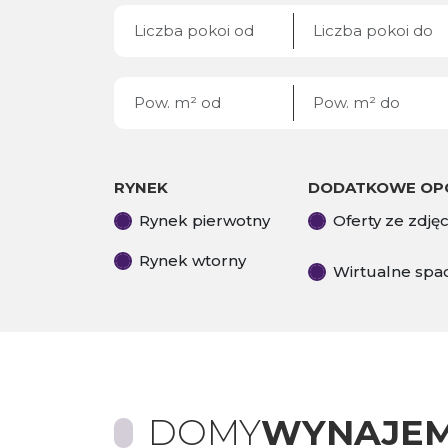
RYNEK
DODATKOWE OP
Rynek pierwotny
Oferty ze zdję
Rynek wtorny
Wirtualne spa
DOMY
WYNAJE