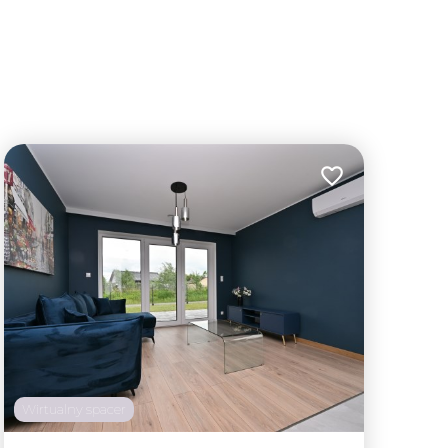
lubionych
Dodaj do ulubion
Wirtualny spacer