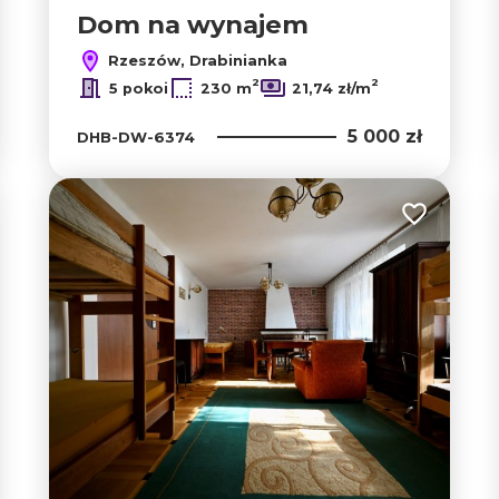
Dom na wynajem
Rzeszów, Drabinianka
2
2
5 pokoi
230 m
21,74 zł/m
5 000 zł
DHB-DW-6374
 do ulubionych
Dodaj do u