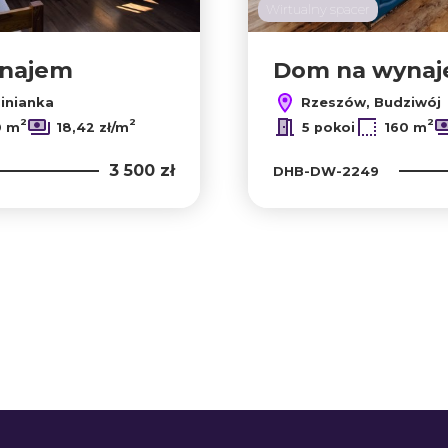
Wirtualny spacer
najem
Dom na wyna
inianka
Rzeszów, Budziwój
2
2
2
0 m
18,42 zł/m
5 pokoi
160 m
3 500 zł
DHB-DW-2249