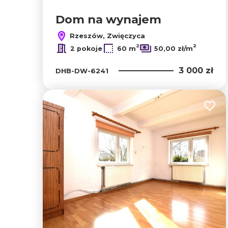
Dom na wynajem
Rzeszów, Zwięczyca
2
2
2 pokoje
60 m
50,00 zł/m
3 000 zł
DHB-DW-6241
Dodaj