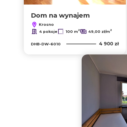
Dom na wynajem
Krosno
2
2
4 pokoje
100 m
49,00 zł/m
4 900 zł
DHB-DW-6010