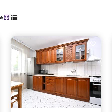
ie
tabela
lista
 do ulubionych
Dodaj do u