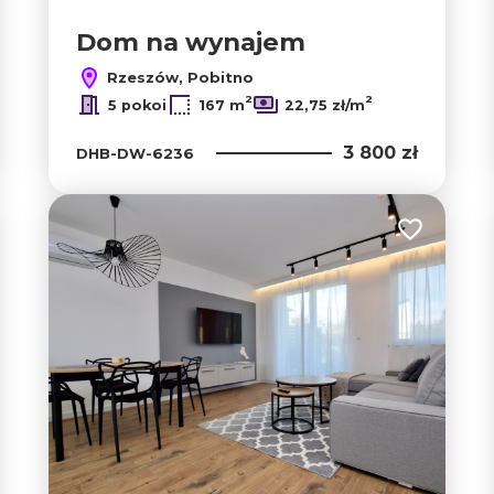
Dom na wynajem
Rzeszów, Pobitno
2
2
5 pokoi
167 m
22,75 zł/m
3 800 zł
DHB-DW-6236
 do ulubionych
Dodaj do u