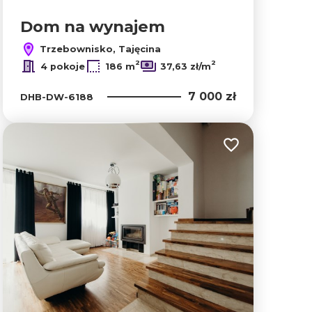
Dom na wynajem
Trzebownisko, Tajęcina
2
2
4 pokoje
186 m
37,63 zł/m
7 000 zł
DHB-DW-6188
lubionych
Dodaj do ulubion