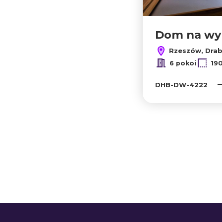
Dom na wy
Rzeszów, Drab
6 pokoi
19
DHB-DW-4222
+
−