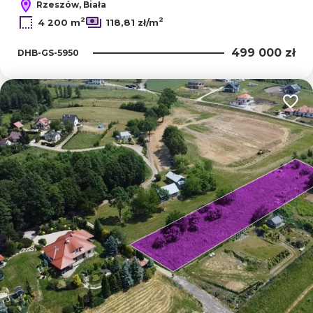
Rzeszów, Biała
2
2
4 200 m
118,81 zł/m
499 000 zł
DHB-GS-5950
Dodaj