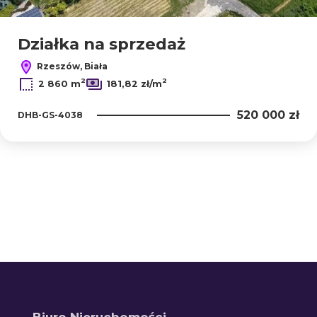
Działka na sprzedaż
Rzeszów, Biała
2
2
2 860 m
181,82 zł/m
520 000 zł
DHB-GS-4038
Biuro Nieruchomości