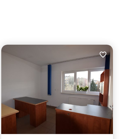
lubionych
Dodaj do ulubion