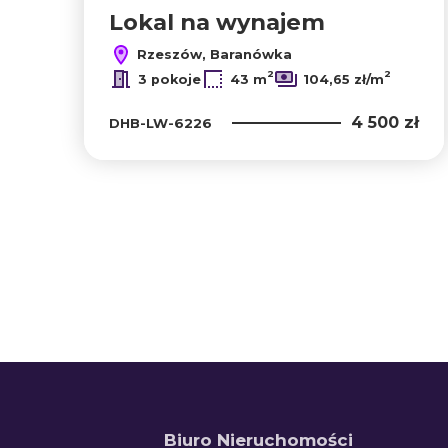
Lokal na wynajem
Rzeszów, Baranówka
2
2
3 pokoje
43 m
104,65 zł/m
4 500 zł
DHB-LW-6226
+
−
Biuro Nieruchomości