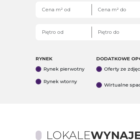
RYNEK
DODATKOWE OP
Rynek pierwotny
Oferty ze zdję
Rynek wtorny
Wirtualne spa
LOKALE
WYNAJE