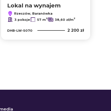
Lokal na wynajem
Rzeszów, Baranówka
2
2
3 pokoje
57 m
38,60 zł/m
2 200 zł
DHB-LW-5070
 media