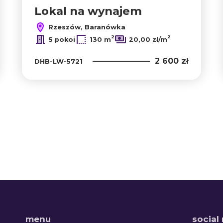
Lokal na wynajem
Rzeszów, Baranówka
2
2
5 pokoi
130 m
20,00 zł/m
2 600 zł
DHB-LW-5721
menu
social