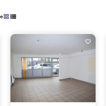
ie
tabela
lista
 do ulubionych
Dodaj do u