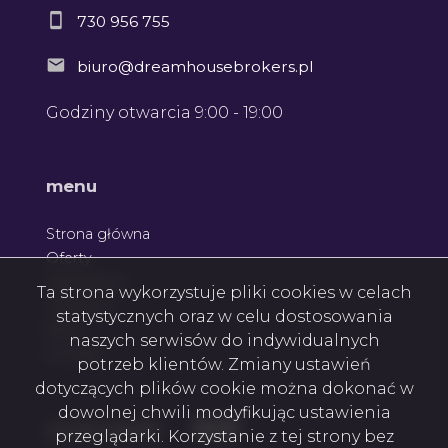
730 956 755
biuro@dreamhousebrokers.pl
Godziny otwarcia 9:00 - 19:00
menu
Strona główna
Oferty
Zgłoszenia
Ta strona wykorzystuje pliki cookies w celach
Ulubione
statystycznych oraz w celu dostosowania
Blog
naszych serwisów do indywidualnych
Kontakt
potrzeb klientów. Zmiany ustawień
dotyczących plików cookie można dokonać w
dowolnej chwili modyfikując ustawienia
Facebook
Facebook
Facebook
social media
przeglądarki. Korzystanie z tej strony bez