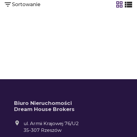
Sortowanie
tabela
list
Biuro Nieruchomości
Dream House Brokers
ul. Armii Krajowej 76/U2
35-307 Rzeszów