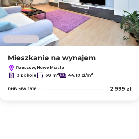
Wirtualny spacer
Mieszkanie na wynajem
Rzeszów, Nowe Miasto
2
2
3 pokoje
68 m
44,10 zł/m
2 999 zł
DHB-MW-1818
+
−