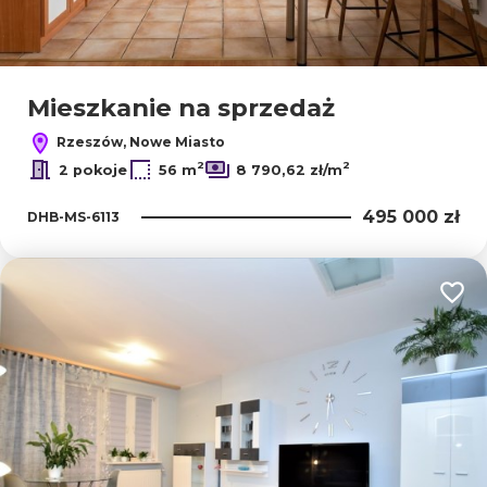
Mieszkanie na sprzedaż
Rzeszów, Nowe Miasto
2
2
2 pokoje
56 m
8 790,62 zł/m
495 000 zł
DHB-MS-6113
Dodaj