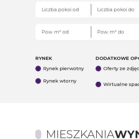
RYNEK
DODATKOWE OP
Rynek pierwotny
Oferty ze zdję
Rynek wtorny
Wirtualne spa
MIESZKANIA
WYN