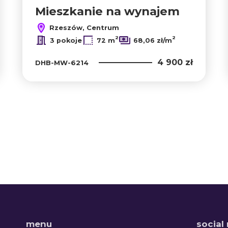
Mieszkanie na wynajem
Rzeszów, Centrum
2
2
3 pokoje
72 m
68,06 zł/m
4 900 zł
DHB-MW-6214
menu
social