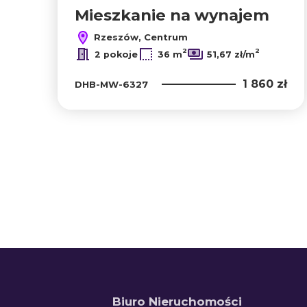
Mieszkanie na wynajem
Rzeszów, Centrum
2
2
2 pokoje
36 m
51,67 zł/m
1 860 zł
DHB-MW-6327
+
−
Biuro Nieruchomości