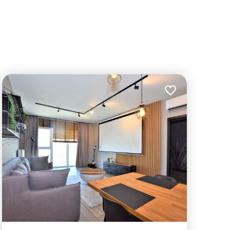
lubionych
Dodaj do ulubion