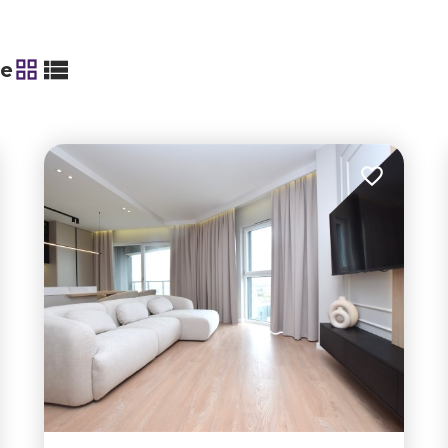
ie
tabela
lista
 do ulubionych
Dodaj do u