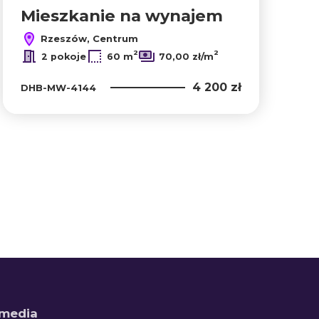
Mieszkanie na wynajem
Rzeszów, Centrum
2
2
2 pokoje
60 m
70,00 zł/m
4 200 zł
DHB-MW-4144
 media