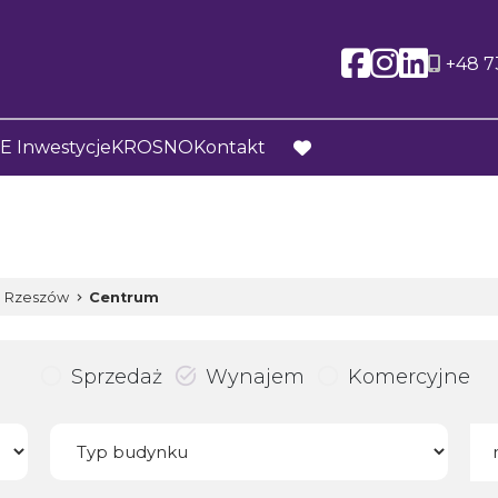
Social l
Social
Soci
+48 7
 Inwestycje
KROSNO
Kontakt
favorite
Rzeszów
Centrum
Sprzedaż
Wynajem
Komercyjne