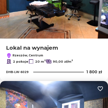
Lokal na wynajem
Rzeszów, Centrum
2
2
2 pokoje
20 m
90,00 zł/m
1 800 zł
DHB-LW-6029
Dodaj