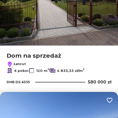
Dom na sprzedaż
Łańcut
2
2
6 pokoi
120 m
4 833,33 zł/m
580 000 zł
DHB-DS-6335
Dodaj