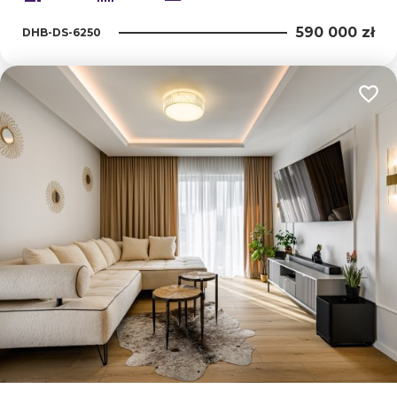
590 000 zł
DHB-DS-6250
Dodaj