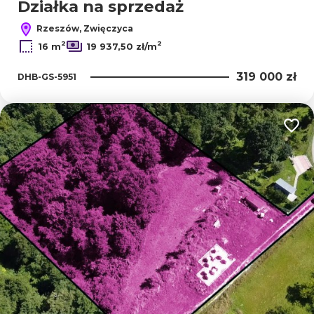
Działka na sprzedaż
Rzeszów, Zwięczyca
2
2
16 m
19 937,50 zł/m
319 000 zł
DHB-GS-5951
Dodaj