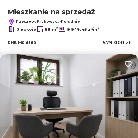
Mieszkanie na sprzedaż
Rzeszów, Krakowska-Południe
2
2
3 pokoje
58 m
9 948,45 zł/m
579 000 zł
DHB-MS-6389
Dodaj