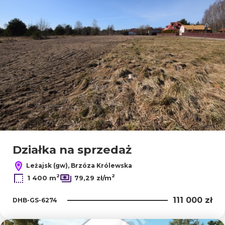
Działka na sprzedaż
Leżajsk (gw), Brzóza Królewska
2
2
1 400 m
79,29 zł/m
111 000 zł
DHB-GS-6274