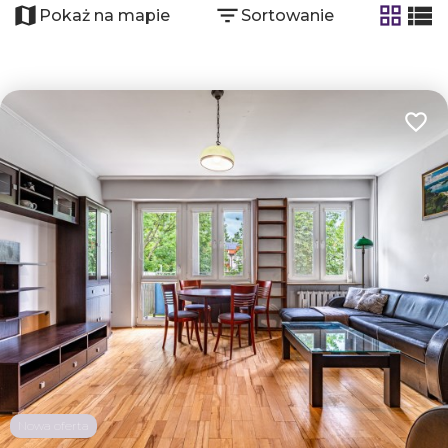
Pokaż na mapie
Sortowanie
tabela
list
Dodaj
Nowa oferta