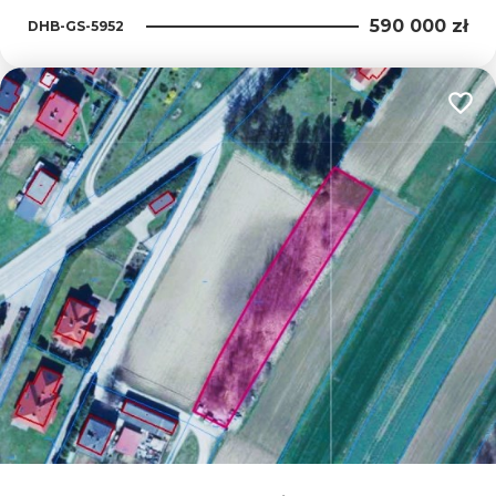
590 000 zł
DHB-GS-5952
Dodaj