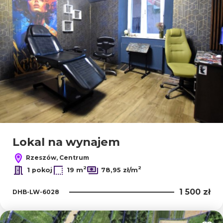
Lokal na wynajem
Rzeszów, Centrum
2
2
1 pokoj
19 m
78,95 zł/m
1 500 zł
DHB-LW-6028