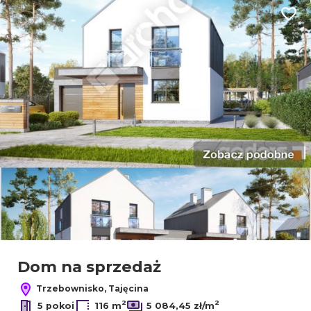
Dodaj
Dom na sprzedaż
Trzebownisko, Tajęcina
2
2
5 pokoi
116 m
5 084,45 zł/m