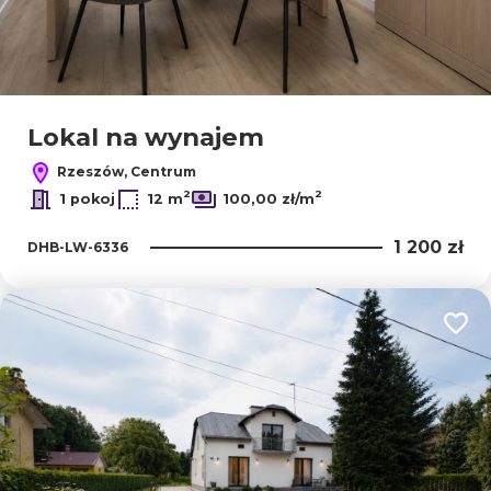
Lokal na wynajem
Rzeszów, Centrum
2
2
1 pokoj
12 m
100,00 zł/m
1 200 zł
DHB-LW-6336
Dodaj