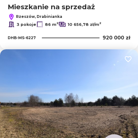
Mieszkanie na sprzedaż
Rzeszów, Drabinianka
2
2
3 pokoje
86 m
10 656,78 zł/m
920 000 zł
DHB-MS-6227
Dodaj