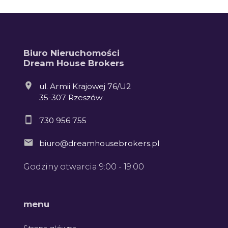
Biuro Nieruchomości
Dream House Brokers
5
4
ul. Armii Krajowej 76/U2
35-307 Rzeszów
730 956 755
3
biuro@dreamhousebrokers.pl
Godziny otwarcia 9:00 - 19:00
Leaflet
menu