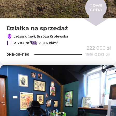
nowa
cena
Działka na sprzedaż
Leżajsk (gw), Brzóza Królewska
2
2
2 782 m
71,53 zł/m
222 000 zł
199 000 zł
DHB-GS-6180
Dodaj