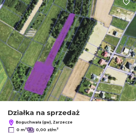
Dodaj
Działka na sprzedaż
Boguchwała (gw), Zarzecze
2
2
0 m
0,00 zł/m