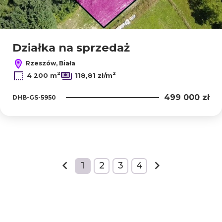
Działka na sprzedaż
Rzeszów, Biała
2
2
4 200 m
118,81 zł/m
499 000 zł
DHB-GS-5950
+
1
2
3
4
−
prev
next
2