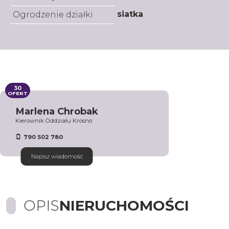
siatka
Ogrodzenie działki
30
OFERT
Marlena Chrobak
Kierownik Oddziału Krosno
790 502 780
Napisz wiadomość
OPIS
NIERUCHOMOŚCI