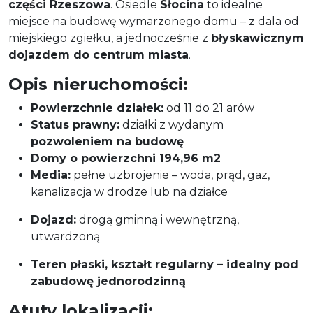
części Rzeszowa
. Osiedle
Słocina
to idealne
miejsce na budowę wymarzonego domu – z dala od
miejskiego zgiełku, a jednocześnie z
błyskawicznym
dojazdem do centrum miasta
.
Opis nieruchomości:
Powierzchnie działek:
od 11 do 21 arów
Status prawny:
działki z wydanym
pozwoleniem na budowę
​​​​​​​Domy o powierzchni 194,96 m2
Media:
pełne uzbrojenie – woda, prąd, gaz,
kanalizacja w drodze lub na działce
Dojazd:
drogą gminną i wewnętrzną,
utwardzoną
Teren płaski, kształt regularny – idealny pod
zabudowę jednorodzinną
Atuty lokalizacji: