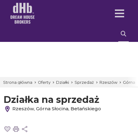
Strona główna
Oferty
Działki
Sprzedaż
Rzeszów
Górna S
Działka na sprzedaż
Rzeszów, Górna Słocina, Betańskiego
Dodaj do ulubionych
Drukuj
Udostępnij