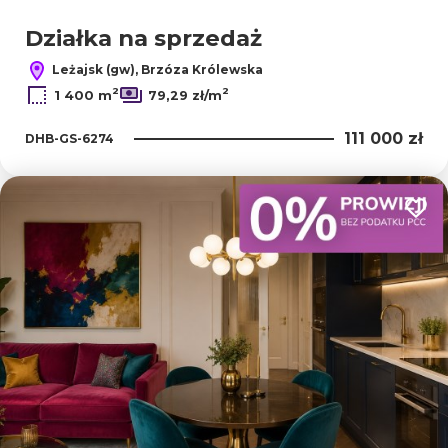
Działka na sprzedaż
Leżajsk (gw), Brzóza Królewska
2
2
1 400 m
79,29 zł/m
111 000 zł
DHB-GS-6274
Dodaj