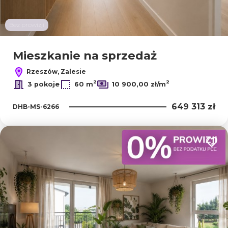
Bez prowizji
Mieszkanie na sprzedaż
Rzeszów, Zalesie
2
2
3 pokoje
60 m
10 900,00 zł/m
649 313 zł
DHB-MS-6266
Dodaj