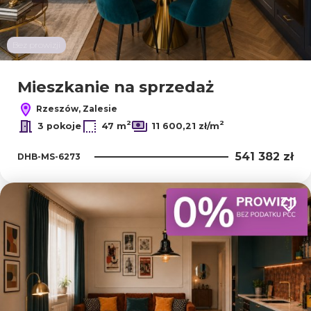
Bez prowizji
Mieszkanie na sprzedaż
Rzeszów, Zalesie
2
2
3 pokoje
47 m
11 600,21 zł/m
541 382 zł
DHB-MS-6273
Dodaj