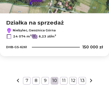
Działka na sprzedaż
Niebylec, Gwoźnica Górna
2
2
24 074 m
6,23 zł/m
150 000 zł
DHB-GS-6261
+
7
8
9
10
11
12
13
−
prev
next
2