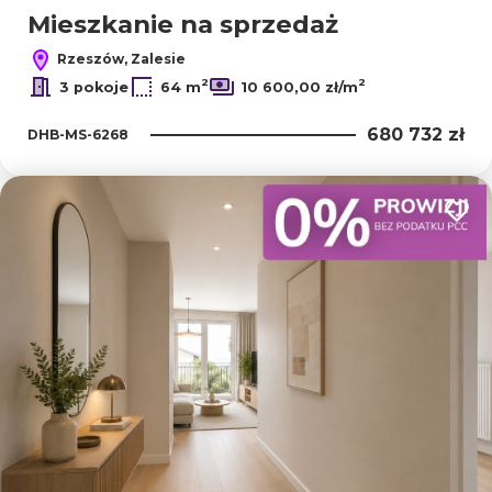
Mieszkanie na sprzedaż
Rzeszów, Zalesie
2
2
3 pokoje
64 m
10 600,00 zł/m
680 732 zł
DHB-MS-6268
Dodaj