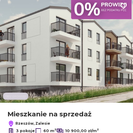
Dodaj
Bez prowizji
Mieszkanie na sprzedaż
Rzeszów, Zalesie
2
2
3 pokoje
60 m
10 900,00 zł/m