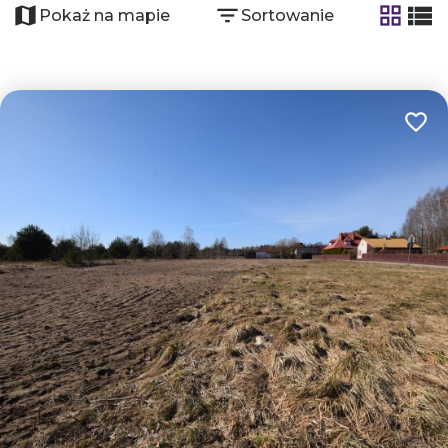
Pokaż na mapie
Sortowanie
tabela
list
Dodaj