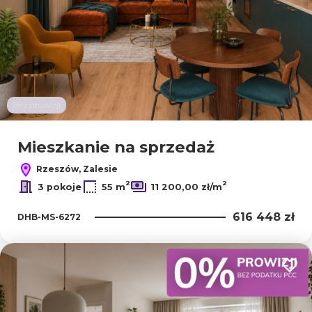
Bez prowizji
Mieszkanie na sprzedaż
Rzeszów, Zalesie
2
2
3 pokoje
55 m
11 200,00 zł/m
616 448 zł
DHB-MS-6272
Dodaj