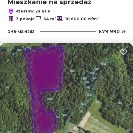
Mieszkanie na sprzedaż
Rzeszów, Zalesie
2
2
3 pokoje
64 m
10 600,00 zł/m
679 990 zł
DHB-MS-6262
Dodaj