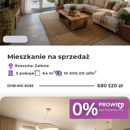
Bez prowizji
Mieszkanie na sprzedaż
Rzeszów, Zalesie
2
2
3 pokoje
64 m
10 600,00 zł/m
680 520 zł
DHB-MS-6265
Dodaj