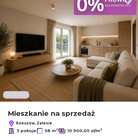
Dodaj
Bez prowizji
Mieszkanie na sprzedaż
Rzeszów, Zalesie
2
2
3 pokoje
58 m
10 900,00 zł/m