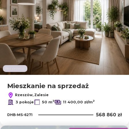
Bez prowizji
Mieszkanie na sprzedaż
Rzeszów, Zalesie
2
2
3 pokoje
50 m
11 400,00 zł/m
568 860 zł
DHB-MS-6271