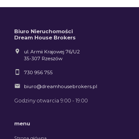
136
7
Biuro Nieruchomości
17
Dream House Brokers
ul. Armii Krajowej 76/U2
35-307 Rzeszów
3
730 956 755
biuro@dreamhousebrokers.pl
Godziny otwarcia 9:00 - 19:00
Leaflet
menu
Strona główna