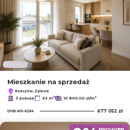
Bez prowizji
Mieszkanie na sprzedaż
Rzeszów, Zalesie
2
2
3 pokoje
63 m
10 800,00 zł/m
677 052 zł
DHB-MS-6264