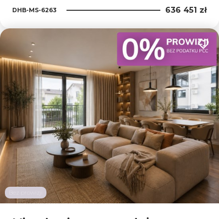
636 451 zł
DHB-MS-6263
Dodaj
Bez prowizji